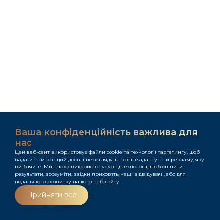
Ваша конфіденційність важлива для
нас
Цей веб-сайт використовує файли cookie та технології таргетингу, щоб
надати вам кращий досвід перегляду та краще адаптувати рекламу, яку
ви бачите. Ми також використовуємо ці технології, щоб оцінити
результати, зрозуміти, звідки приходять наші відвідувачі, або для
подальшого розвитку нашого веб-сайту.
Меню
Прийняти все