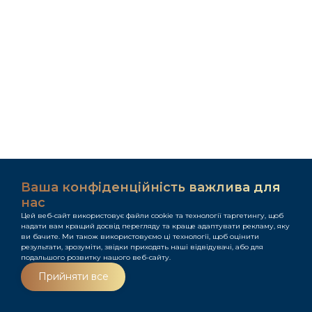
Ваша конфіденційність важлива для
нас
Цей веб-сайт використовує файли cookie та технології таргетингу, щоб
надати вам кращий досвід перегляду та краще адаптувати рекламу, яку
ви бачите. Ми також використовуємо ці технології, щоб оцінити
результати, зрозуміти, звідки приходять наші відвідувачі, або для
подальшого розвитку нашого веб-сайту.
Меню
Прийняти все