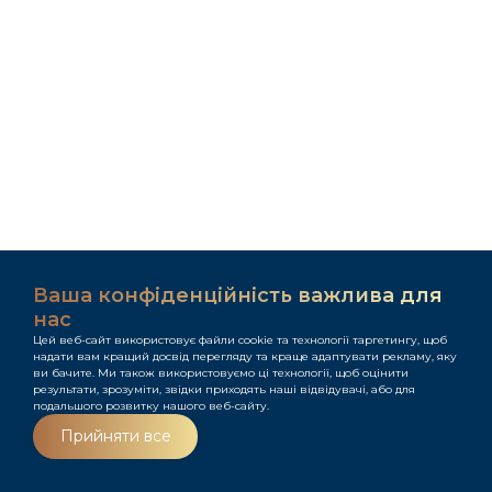
Ваша конфіденційність важлива для
нас
Цей веб-сайт використовує файли cookie та технології таргетингу, щоб
надати вам кращий досвід перегляду та краще адаптувати рекламу, яку
ви бачите. Ми також використовуємо ці технології, щоб оцінити
результати, зрозуміти, звідки приходять наші відвідувачі, або для
подальшого розвитку нашого веб-сайту.
Меню
Прийняти все